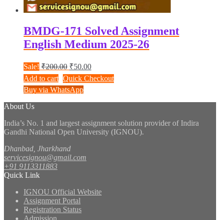
BMDG-171 Solved Assignment
English Medium 2025-26
Original
Current
Sale!
₹
200.00
₹
50.00
price
price
Add to cart
Quick Checkout
was:
is:
Buy via WhatsApp
₹200.00.
₹50.00.
About Us
India’s No. 1 and largest assignment solution provider of Indira
Gandhi National Open University (IGNOU).
Dhanbad, Jharkhand
servicesignou@gmail.com
+91 9113311883
Quick Link
IGNOU Official Website
Assignment Portal
Registration Status
Admission