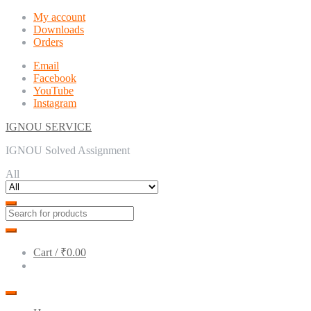
Skip
Skip
My account
to
to
Downloads
navigation
content
Orders
Email
Facebook
YouTube
Instagram
IGNOU SERVICE
IGNOU Solved Assignment
All
Cart /
₹0.00