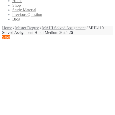
Home
Shop
Study Material
Previous Question
Blog
Home
/
Master Degree
/
MAHI Solved Assignment
/ MHI-110
Solved Assignment Hindi Medium 2025-26
Sale!