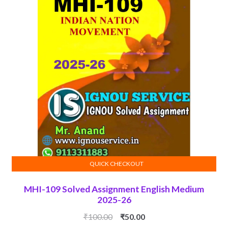
QUICK CHECKOUT
ADD TO CART
MHI-109 Solved Assignment English Medium
2025-26
Original
Current
₹
100.00
₹
50.00