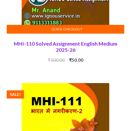
QUICK CHECKOUT
ADD TO CART
MHI-110 Solved Assignment English Medium
2025-26
Original
Current
₹
100.00
₹
50.00
price
price
was:
is:
₹100.00.
₹50.00.
SALE!