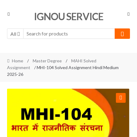
Skip
Skip
IGNOU SERVICE
to
to
navigation
content
All
Home
/
Master Degree
/
MAHI Solved
Assignment
/ MHI-104 Solved Assignment Hindi Medium
2025-26
🔍