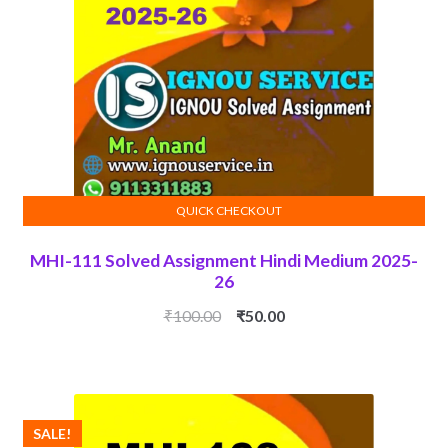
QUICK CHECKOUT
ADD TO CART
MHI-111 Solved Assignment Hindi Medium 2025-
26
Original
Current
₹
100.00
₹
50.00
price
price
was:
is:
₹100.00.
₹50.00.
SALE!