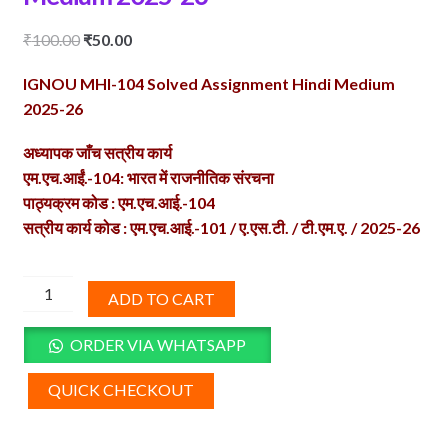
Original
Current
₹
100.00
₹
50.00
price
price
IGNOU MHI-104 Solved Assignment Hindi Medium
was:
is:
2025-26
₹100.00.
₹50.00.
अध्यापक जाँच सत्रीय कार्य
एम.एच.आईं.-104: भारत में राजनीतिक संरचना
पाठ्यक्रम कोड : एम.एच.आई.-104
सत्रीय कार्य कोड : एम.एच.आई.-101 / ए.एस.टी. / टी.एम.ए. / 2025-26
MHI-
ADD TO CART
104
Solved
ORDER VIA WHATSAPP
Assignment
Hindi
QUICK CHECKOUT
Medium
2025-